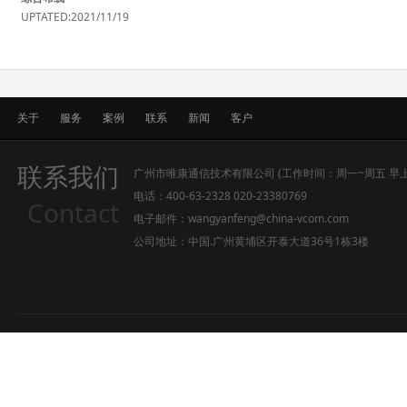
UPTATED:2021/11/19
关于
服务
案例
联系
新闻
客户
联系我们
广州市唯康通信技术有限公司 (工作时间：周一~周五 早上9:0
电话：400-63-2328 020-23380769
Contact
电子邮件：wangyanfeng@china-vcom.com
公司地址：中国.广州黄埔区开泰大道36号1栋3楼