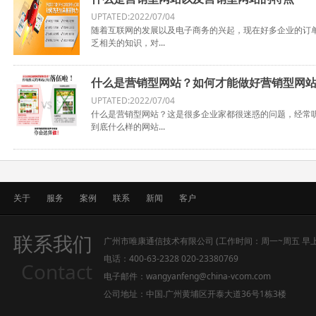
UPTATED:2022/07/04
随着互联网的发展以及电子商务的兴起，现在好多企业的订
乏相关的知识，对...
什么是营销型网站？如何才能做好营销型网
UPTATED:2022/07/04
什么是营销型网站？这是很多企业家都很迷惑的问题，经常
到底什么样的网站...
关于
服务
案例
联系
新闻
客户
联系我们
广州市唯康通信技术有限公司 (工作时间：周一~周五 早上9:0
电话：400-63-2328 020-23380769
Contact
电子邮件：wangyanfeng@china-vcom.com
公司地址：中国.广州黄埔区开泰大道36号1栋3楼